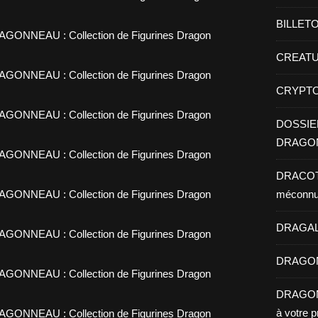
BILLET
CREATU
CRYPTO
DOSSIE
DRAGO
DRACOTH
méconn
DRAGALP
DRAGON
DRAGONN
à votre p