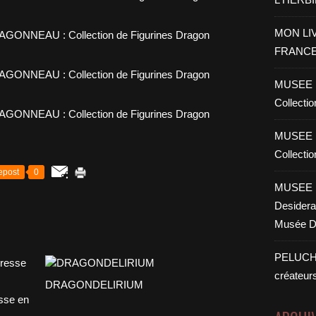
MON LI
FRANC
MUSEE 
Collecti
MUSEE 
Collecti
epost
0
MUSEE 
Desiderat
Musée D
PELUCH
créateur
DRAGONDELIRIUM
sse en